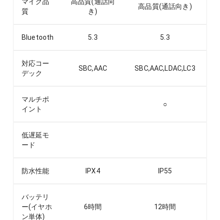
マイク品
高品質(通話向
高品質(通話向き)
質
き)
Bluetooth
5.3
5.3
対応コー
SBC,AAC
SBC,AAC,LDAC,LC3
デック
マルチポ
○
イント
低遅延モ
ード
防水性能
IPX4
IP55
バッテリ
ー(イヤホ
6
時間
12
時間
ン単体)