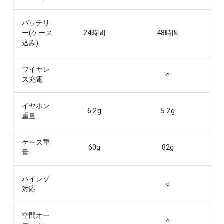
バッテリ
ー(ケース
24
時間
48
時間
込み)
ワイヤレ
○
ス充電
イヤホン
6.2
g
5.2
g
重量
ケース重
60
g
82
g
量
ハイレゾ
○
対応
空間オー
○