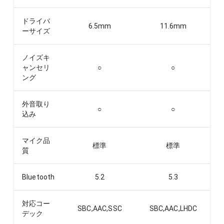
ドライバ
6.5
mm
11.6
mm
ーサイズ
ノイズキ
ャンセリ
○
○
ング
外音取り
○
○
込み
マイク品
標準
標準
質
Bluetooth
5.2
5.3
対応コー
SBC,AAC,SSC
SBC,AAC,LHDC
デック