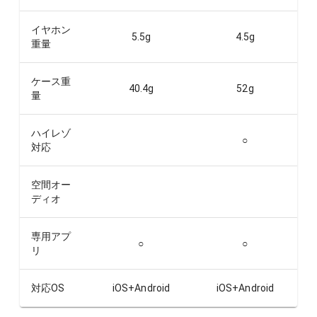
イヤホン
5.5
g
4.5
g
重量
ケース重
40.4
g
52
g
量
ハイレゾ
○
対応
空間オー
ディオ
専用アプ
○
○
リ
対応OS
iOS+Android
iOS+Android