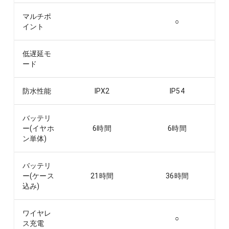
マルチポ
○
イント
低遅延モ
ード
防水性能
IPX2
IP54
バッテリ
ー(イヤホ
6
時間
6
時間
ン単体)
バッテリ
ー(ケース
21
時間
36
時間
込み)
ワイヤレ
○
ス充電