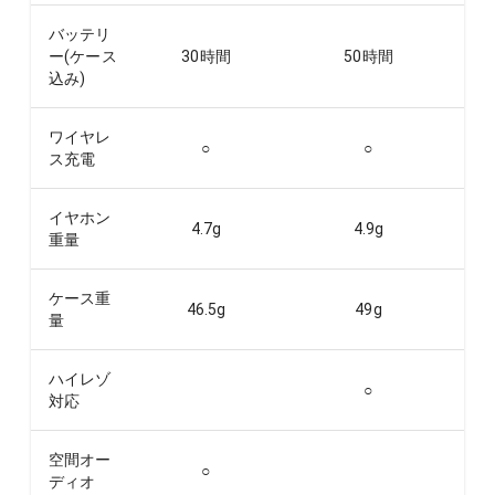
バッテリ
ー(ケース
30
時間
50
時間
込み)
ワイヤレ
○
○
ス充電
イヤホン
4.7
g
4.9
g
重量
ケース重
46.5
g
49
g
量
ハイレゾ
○
対応
空間オー
○
ディオ