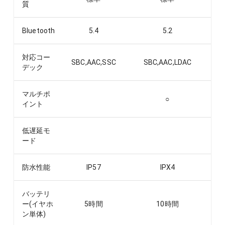
質
Bluetooth
5.4
5.2
対応コー
SBC,AAC,SSC
SBC,AAC,LDAC
デック
マルチポ
○
イント
低遅延モ
ード
防水性能
IP57
IPX4
バッテリ
ー(イヤホ
5
時間
10
時間
ン単体)