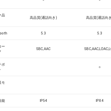
ク品
高品質(通話向き)
高品質(通話向き
tooth
5.3
5.3
コー
SBC,AAC
SBC,AAC,LDAC,
ク
チポ
○
ト
延モ
性能
IP54
IPX4