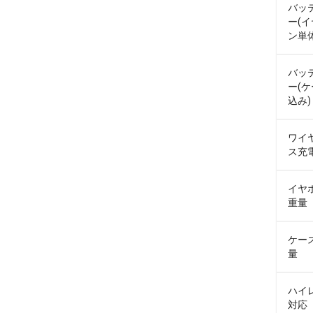
バッ
ー(
ン単体
バッ
ー(
込み)
ワイ
ス充
イヤ
重量
ケー
量
ハイ
対応