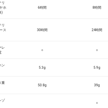
テリ
イヤホ
6
時間
8
時間
)
テリ
ケース
30
時間
24
時間
ヤレ
○
○
電
ホン
5.3
g
5.9
g
ス重
50.8
g
39
g
レゾ
○