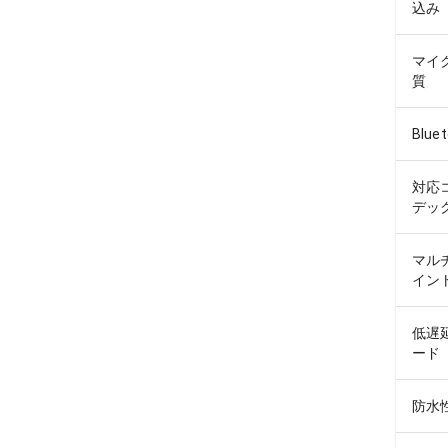
込み
マイ
質
Blue
対応
デッ
マル
イン
低遅
ード
防水