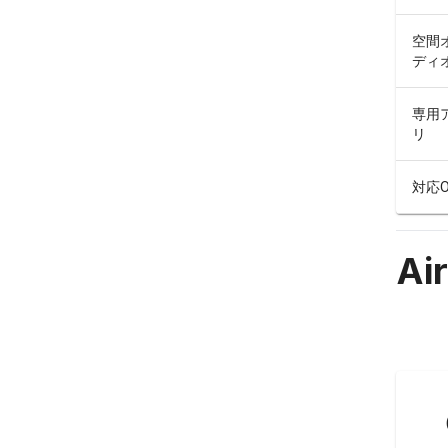
空間
ディ
専用
リ
対応O
Ai