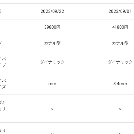
日
2023/09/22
2023/09/01
39800
円
41800
円
プ
カナル型
カナル型
イバ
ダイナミック
ダイナミック
イプ
イバ
mm
8.4
mm
イズ
ズキ
セリ
○
○
取り
○
○