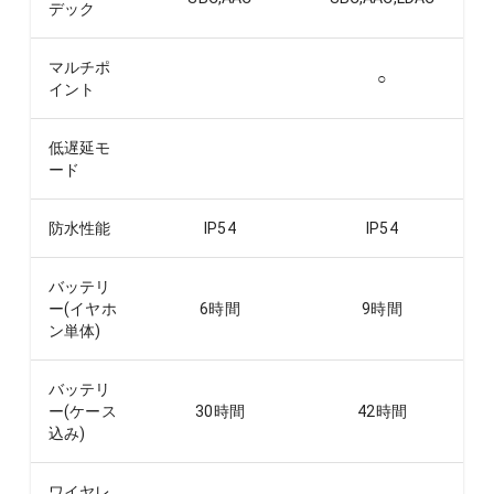
デック
マルチポ
○
イント
低遅延モ
ード
防水性能
IP54
IP54
バッテリ
ー(イヤホ
6
時間
9
時間
ン単体)
バッテリ
ー(ケース
30
時間
42
時間
込み)
ワイヤレ