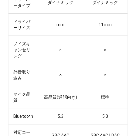
ダイナミック
ダイナミック
ータイプ
ドライバ
mm
11
mm
ーサイズ
ノイズキ
ャンセリ
○
○
ング
外音取り
○
○
込み
マイク品
高品質(通話向き)
標準
質
Bluetooth
5.3
5.3
対応コー
SBC,AAC
SBC,AAC,LDAC