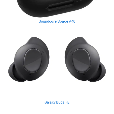
Soundcore Space A40
Galaxy Buds FE