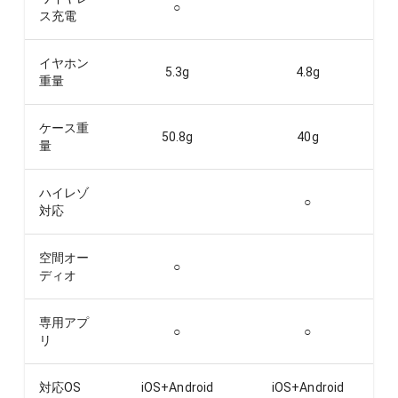
○
ス充電
イヤホン
5.3
g
4.8
g
重量
ケース重
50.8
g
40
g
量
ハイレゾ
○
対応
空間オー
○
ディオ
専用アプ
○
○
リ
対応OS
iOS+Android
iOS+Android